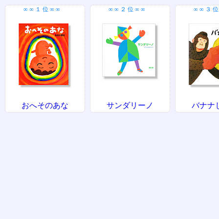
∞∞１位∞∞
∞∞２位∞∞
∞∞３位
おへそのあな
サンダリーノ
バナナ