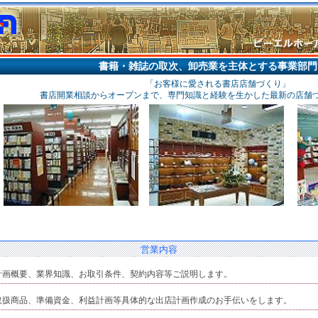
書籍・雑誌の取次、卸売業を主体とする事業部門
「お客様に愛される書店店舗づくり」
書店開業相談からオープンまで、専門知識と経験を生かした最新の店舗
営業内容
での計画概要、業界知識、お取引条件、契約内容等ご説明します。
模、取扱商品、準備資金、利益計画等具体的な出店計画作成のお手伝いをします。