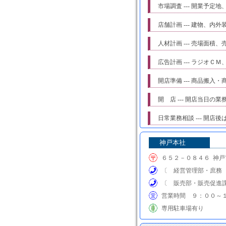
市場調査 --- 開業予定
店舗計画 --- 建物、
人材計画 --- 売場面
広告計画 --- ラジオ
開店準備 --- 商品搬
開 店 --- 開店当日の
日常業務相談 --- 
神戸本社
６５２－０８４６ 神
〔 経営管理部・庶務 〕
〔 販売部・販売促進課 
営業時間 ９：００～１
専用駐車場有り