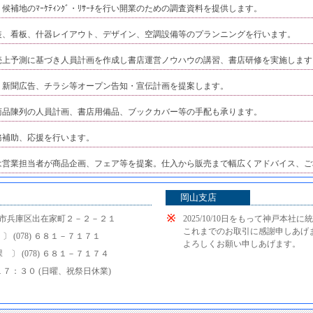
地、候補地のﾏｰｹﾃｨﾝｸﾞ・ﾘｻｰﾁを行い開業のための調査資料を提供します。
内外装、看板、什器レイアウト、デザイン、空調設備等のプランニングを行います。
積、売上予測に基づき人員計画を作成し書店運営ノウハウの講習、書店研修を実施します
ＣＭ、新聞広告、チラシ等オープン告知・宣伝計画を提案します。
入・商品陳列の人員計画、書店用備品、ブックカバー等の手配も承ります。
業務補助、応援を行います。
開店後は営業担当者が商品企画、フェア等を提案。仕入から販売まで幅広くアドバイス、
岡山支店
戸市兵庫区出在家町２－２－２１
2025/10/10日をもって神戸本社
これまでのお取引に感謝申しあげ
 (078) ６８１－７１７１
よろしくお願い申しあげます。
〕 (078) ６８１－７１７４
７：３０ (日曜、祝祭日休業)