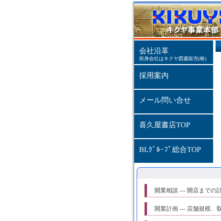
会社沿革
前身会社はキクヤ図書販売(株)
採用案内
メール問い合せ
喜久屋書店TOP
BLｸﾞﾙｰﾌﾟ総合TOP
開業相談 --- 開店ま
開業計画 --- 店舗規