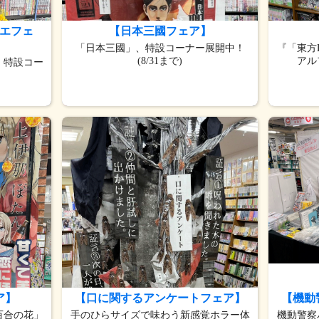
エフェ
【日本三國フェア】
「日本三國」、特設コーナー展開中！
『「東方L
(8/31まで)
アル
、特設コー
ア】
【口に関するアンケートフェア】
【機動
百合の花」
手のひらサイズで味わう新感覚ホラー体
機動警察