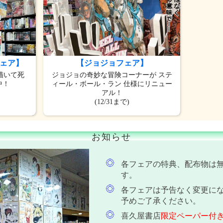
ェア】
【ジョジョフェア】
描いて死
ジョジョの奇妙な冒険コーナーが ステ
中！
ィール・ボール・ラン 仕様にリニュー
アル！
(12/31まで)
お知らせ
各フェアの特典、配布物は
す。
各フェアは予告なく変更に
予めご了承ください。
喜久屋書店
限定ペーパー付