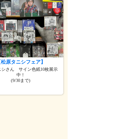
【松原タニシフェア】
ニシさん サイン色紙10枚展示
中！
(9/30まで)