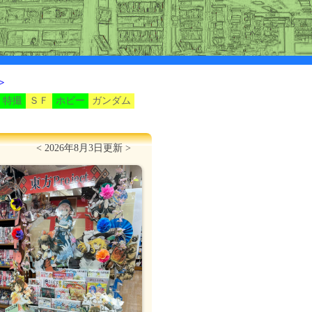
>
特撮
ＳＦ
ホビー
ガンダム
< 2026年8月3日更新 >