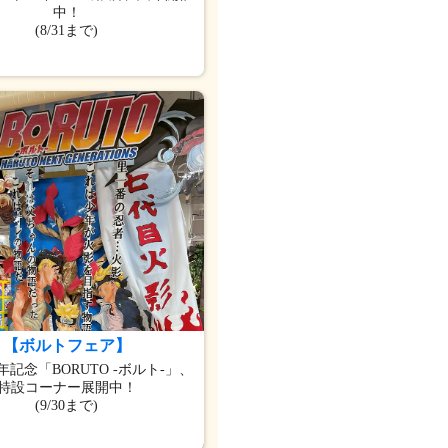
中！
(8/31まで)
【ボルトフェア】
年記念「BORUTO -ボルト-」、
特設コーナー展開中！
(9/30まで)