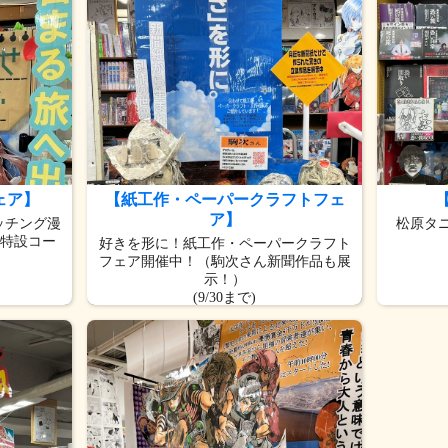
ェア】
【紙工作・ペーパークラフトフェ
ア】
ッチング漫
松原タ
新特設コー
好きを形に！紙工作・ペーパークラフト
フェア開催中！（駒次さん新聞作品も展
示！）
(9/30まで)