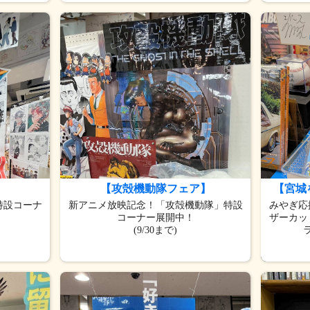
【攻殻機動隊フェア】
【宮城
特設コーナ
新アニメ放映記念！「攻殻機動隊」特設
みやぎ応
コーナー展開中！
ザーカッ
(9/30まで)