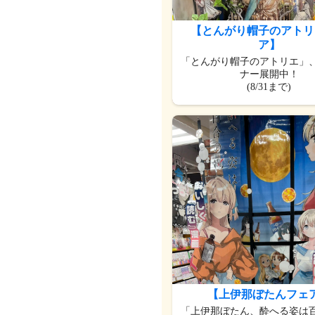
【とんがり帽子のアトリ
ア】
「とんがり帽子のアトリエ」
ナー展開中！
(8/31まで)
【上伊那ぼたんフェ
「上伊那ぼたん、酔へる姿は