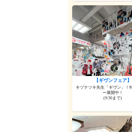
【ギヴンフェア】
キヅナツキ先生「ギヴン」！
ー展開中！
(9/30まで)