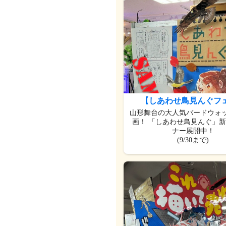
【しあわせ鳥見んぐフ
山形舞台の大人気バードウォ
画！ 「しあわせ鳥見んぐ」
ナー展開中！
(9/30まで)