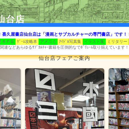
< 喜久屋書店仙台店は「漫画とサブカルチャーの専門書店」です！ 
ＴＲＰＧ
ｹﾞｰﾑ攻略本
アメコミ
ｱｲﾄﾞﾙ写真集
イラスト集
ミリタリー
関連などあらゆるｻﾌﾞｶﾙﾁｬｰ書籍を圧倒的なでﾎﾞﾘｭｰﾑ取り揃えています！
仙台店フェアご案内