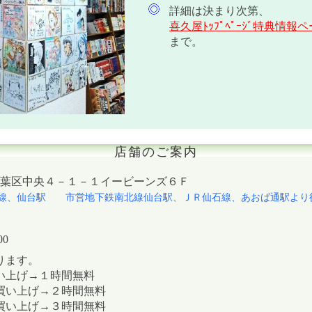
詳細は決まり次第、
喜久屋ﾄｯﾌﾟﾍﾟｰｼﾞ特典情
まで。
店舗のご案内
市青葉区中央４－１－１イービーンズ６Ｆ
線、仙台駅 市営地下鉄南北線仙台駅、ＪＲ仙石線、あおば通駅より
00
ります。
い上げ→１時間無料
買い上げ→２時間無料
買い上げ→３時間無料