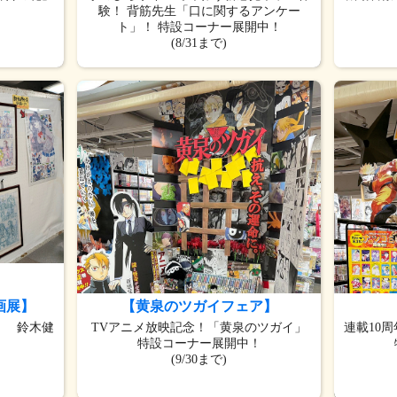
！
験！ 背筋先生「口に関するアンケー
ト」！ 特設コーナー展開中！
(8/31まで)
画展】
【黄泉のツガイフェア】
」 鈴木健
TVアニメ放映記念！「黄泉のツガイ」
連載10周
特設コーナー展開中！
(9/30まで)