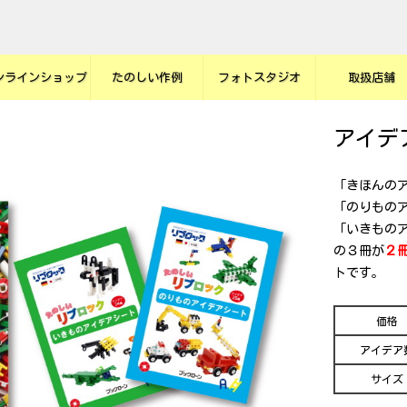
ンラインショップ
たのしい作例
フォトスタジオ
取扱店舗
アイデ
「きほんの
「のりもの
「いきもの
の３冊が
２
トです。
価格
アイデア
サイズ