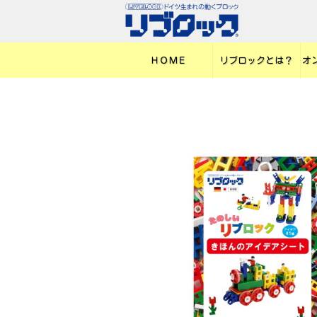
ＨＯＭＥ
リブロックとは？
オ