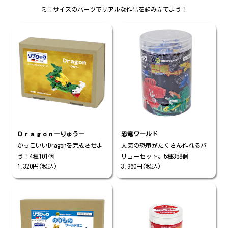
ミニサイズのパーツでリアルな作品を組み立てよう！
Ｄｒａｇｏｎーりゅうー
恐竜ワールド
かっこいいDragonを完成させよ
人気の恐竜がたくさん作れるバ
う！4種101個
リューセット。5種358個
1,320円(税込)
3,960円(税込)