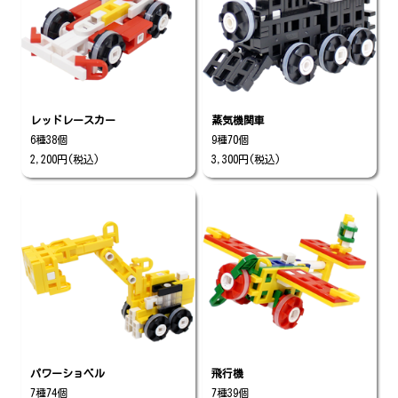
レッドレースカー
蒸気機関車
6種38個
9種70個
2,200円(税込)
3,300円(税込)
パワーショベル
飛行機
7種74個
7種39個