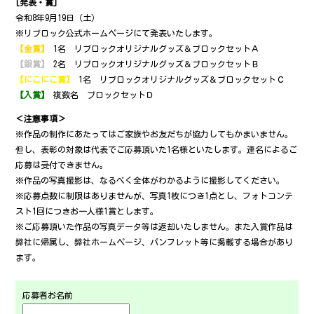
[発表・賞]
令和8年9月19日（土）
※リブロック公式ホームページにて発表いたします。
【金賞】
1名 リブロックオリジナルグッズ＆ブロックセットＡ
【銀賞】
2名 リブロックオリジナルグッズ＆ブロックセットＢ
【にこにこ賞】
1名 リブロックオリジナルグッズ＆ブロックセットＣ
【入賞】
複数名 ブロックセットＤ
＜注意事項＞
※作品の制作にあたってはご家族やお友だちが協力してもかまいません。
但し、表彰の対象は代表でご応募頂いた1名様といたします。連名によるご
応募は受付できません。
※作品の写真撮影は、なるべく全体がわかるように撮影してください。
※応募点数に制限はありませんが、写真1枚につき1点とし、フォトコンテ
スト1回につきお一人様1賞とします。
※ご応募頂いた作品の写真データ等は返却いたしません。また入賞作品は
弊社に帰属し、弊社ホームページ、パンフレット等に掲載する場合があり
ます。
応募者お名前