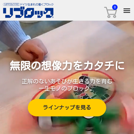
無限の想像力を
カタチに
正解のないあそびが
生きる力を育む
一生モノのブロック。
ラインナップを見る