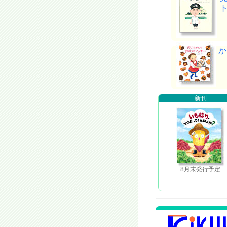
か
新刊
8月末発行予定