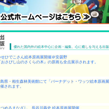
優れた国内外の絵本中心に企画・編集、心に癒しを与える出版
いせひでこさん絵本原画展開催＠安曇野
『おさびし山のさくらの木』の原画も全点展示されます。
徳島県・相生森林美術館にて「バーナデット・ワッツ絵本原画
開催されます。
見つめるまなざし 長谷川義史 絵本原画展開催