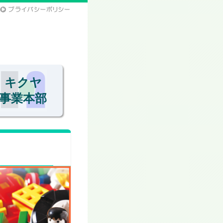
キクヤ
事業本部