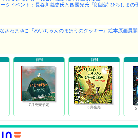
トークイベント：長谷川義史氏と四國光氏『朗読詩 ひろしまの
なざわまゆこ『めいちゃんのまほうのクッキー』絵本原画展開
新刊
新刊
7月発売予定
6月発売