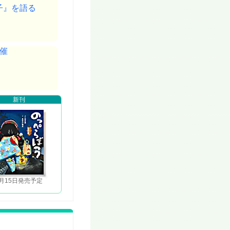
子』を語る
催
新刊
5月15日発売予定