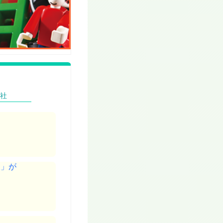
社
展」が